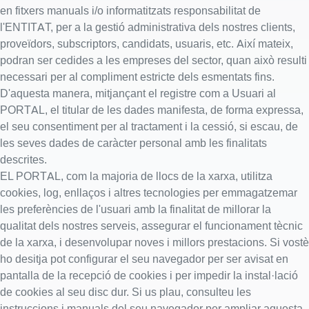
en fitxers manuals i/o informatitzats responsabilitat de
l'ENTITAT, per a la gestió administrativa dels nostres clients,
proveïdors, subscriptors, candidats, usuaris, etc. Així mateix,
podran ser cedides a les empreses del sector, quan això resulti
necessari per al compliment estricte dels esmentats fins.
D'aquesta manera, mitjançant el registre com a Usuari al
PORTAL, el titular de les dades manifesta, de forma expressa,
el seu consentiment per al tractament i la cessió, si escau, de
les seves dades de caràcter personal amb les finalitats
descrites.
EL PORTAL, com la majoria de llocs de la xarxa, utilitza
cookies, log, enllaços i altres tecnologies per emmagatzemar
les preferències de l'usuari amb la finalitat de millorar la
qualitat dels nostres serveis, assegurar el funcionament tècnic
de la xarxa, i desenvolupar noves i millors prestacions. Si vostè
ho desitja pot configurar el seu navegador per ser avisat en
pantalla de la recepció de cookies i per impedir la instal·lació
de cookies al seu disc dur. Si us plau, consulteu les
instruccions i manuals del seu navegador per ampliar aquesta