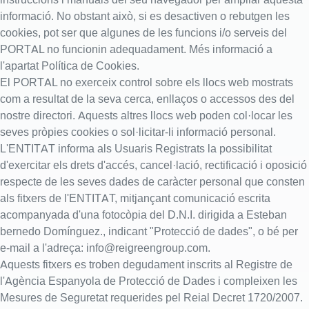
informació. No obstant això, si es desactiven o rebutgen les
cookies, pot ser que algunes de les funcions i/o serveis del
PORTAL no funcionin adequadament. Més informació a
l'apartat Política de Cookies.
El PORTAL no exerceix control sobre els llocs web mostrats
com a resultat de la seva cerca, enllaços o accessos des del
nostre directori. Aquests altres llocs web poden col·locar les
seves pròpies cookies o sol·licitar-li informació personal.
L'ENTITAT informa als Usuaris Registrats la possibilitat
d'exercitar els drets d'accés, cancel·lació, rectificació i oposició
respecte de les seves dades de caràcter personal que consten
als fitxers de l'ENTITAT, mitjançant comunicació escrita
acompanyada d'una fotocòpia del D.N.I. dirigida a Esteban
bernedo Domínguez., indicant "Protecció de dades", o bé per
e-mail a l'adreça: info@reigreengroup.com.
Aquests fitxers es troben degudament inscrits al Registre de
l'Agència Espanyola de Protecció de Dades i compleixen les
Mesures de Seguretat requerides pel Reial Decret 1720/2007.