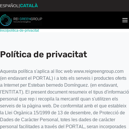
CATALÀ
|
ESPAÑOL
Inici
/
politica-de-privacitat
Política de privacitat
Aquesta política s'aplica al lloc web www.reigreengroup.com
(en endavant el PORTAL) i a tots els serveis i productes oferts
a Internet per Esteban bernedo Domínguez. (en endavant,
l'ENTITAT). El present document resumeix el tipus d'informació
personal que rep i recopila la mercantil quan s'utilitzen els
serveis de la pàgina web. De conformitat amb el que estableix
la Llei Orgànica 15/1999 de 13 de desembre, de Protecció de
Dades de Caràcter Personal, totes les dades de caràcter
personal facilitades a través del PORTAL, seran incorporades