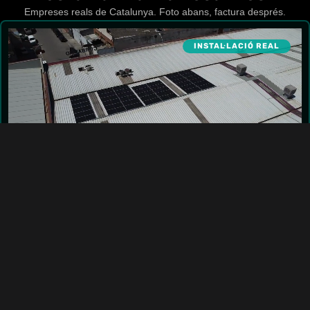
Empreses reals de Catalunya. Foto abans, factura després.
INSTAL·LACIÓ REAL
SABADELL, BARCELONA
Pinturas Corbacho
Eficiència Energètica Integral
Des de la primera reunió fins a la instal·lació final, tot el
procés va durar només 6 setmanes. Hem instalat 25 kW
de plaques fotovoltaiques i un sistema de climatització